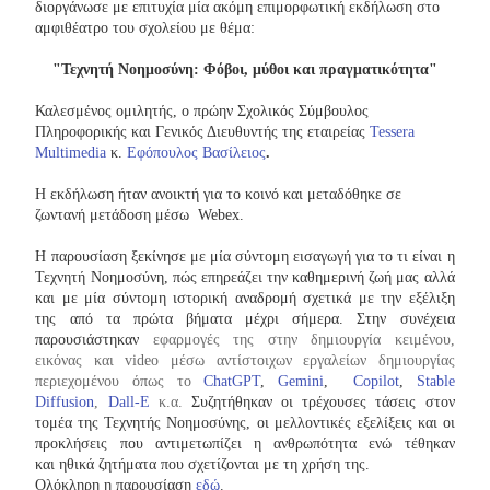
διοργάνωσε με επιτυχία μία ακόμη επιμορφωτική εκδήλωση στο
αμφιθέατρο του σχολείου με θέμα:
"Τεχνητή Νοημοσύνη: Φόβοι, μύθοι και πραγματικότητα"
Καλεσμένος ομιλητής, ο πρώην Σχολικός Σύμβουλος
Πληροφορικής και Γενικός Διευθυντής της εταιρείας
Tessera
Multimedia
κ.
Εφόπουλος Βασίλειος
.
Η εκδήλωση ήταν ανοικτή για το κοινό και μεταδόθηκε σε
ζωντανή μετάδοση μέσω Webex.
Η παρουσίαση ξεκίνησε με μία σύντομη εισαγωγή για το τι είναι η
Τεχνητή Νοημοσύνη, πώς επηρεάζει την καθημερινή ζωή μας αλλά
και με μία σύντομη ιστορική αναδρομή σχετικά με την εξέλιξη
της από τα πρώτα βήματα μέχρι σήμερα.
Στην συνέχεια
παρουσιάστηκαν
εφαρμογές της στην δημιουργία κειμένου,
εικόνας και video μέσω αντίστοιχων εργαλείων δημιουργίας
περιεχομένου όπως το
ChatGPT
,
Gemini
,
Copilot
,
Stable
Diffusion
,
Dall-E
κ.α.
Συζητήθηκαν οι τρέχουσες τάσεις στον
τομέα της Τεχνητής Νοημοσύνης, οι μελλοντικές εξελίξεις και οι
προκλήσεις που αντιμετωπίζει η ανθρωπότητα ενώ τέθηκαν
και ηθικά ζητήματα που σχετίζονται με τη χρήση της.
Ολόκληρη η παρουσίαση
εδώ
.