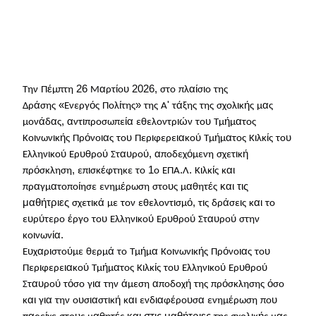
έ
26
α
ί
υ 2026,
αί
ι
Την
Π
μπτη
Μ
ρτ
ο
στο
πλ
σ
ο
της
ά
«
ό
ί
»
'
ά
ι
ή
α
Δρ
σης
Ενεργ
ς
Πολ
της
της
Α
τ
ξης
της
σχολ
κ
ς
μ
ς
ά
α
, α
ι
ία
ιώ
υ
ή
α
μον
δ
ς
ντ
προσωπε
εθελοντρ
ν
το
Τμ
μ
τος
ι
ι
ή
ό
ια
υ
ι
ια
ύ
ή
α
ι
ί
υ
Κο
νων
κ
ς
Πρ
νο
ς
το
Περ
φερε
κο
Τμ
μ
τος
Κ
λκ
ς
το
ι
ύ
υ
ύ
αυ
ύ, α
ό
ι
ή
Ελλην
κο
Ερ
θρο
Στ
ρο
ποδεχ
μενη
σχετ
κ
ό
,
ι
έ
1
.
.
ι
ί
αι
πρ
σκληση
επ
σκ
φτηκε
το
ο
ΕΠΑ
Λ
Κ
λκ
ς
κ
α
α
ί
έ
υ
α
έ
και τις
πρ
γμ
τοπο
ησε
ενημ
ρωση
στο
ς
μ
θητ
ς
μαθήτριες
ι
ά
ι
ό,
ι
ά
ι
αι
σχετ
κ
με
τον
εθελοντ
σμ
τ
ς
δρ
σε
ς
κ
το
υ
ύ
έ
υ
ι
ύ
υ
ύ
αυ
ύ
ε
ρ
τερο
ργο
το
Ελλην
κο
Ερ
θρο
Στ
ρο
στην
ι
ία.
κο
νων
υ
α
ι
ύ
ά
ή
α
ι
ι
ή
ό
ια
υ
Ε
χ
ρ
στο
με
θερμ
το
Τμ
μ
Κο
νων
κ
ς
Πρ
νο
ς
το
ι
ια
ύ
ή
α
ι
ί
υ
ι
ύ
υ
ύ
Περ
φερε
κο
Τμ
μ
τος
Κ
λκ
ς
το
Ελλην
κο
Ερ
θρο
αυ
ύ
ό
ια
ά
α
ή
ό
ό
Στ
ρο
τ
σο
γ
την
μεση
ποδοχ
της
πρ
σκλησης
σο
αι
ια
υ
ια
ι
ή
αι
ια
έ
υ
α
έ
υ
κ
γ
την
ο
σ
στ
κ
κ
ενδ
φ
ρο
σ
ενημ
ρωση
πο
α
ί
υ
α
έ
και στις μαθήτριες
ι
ή
α