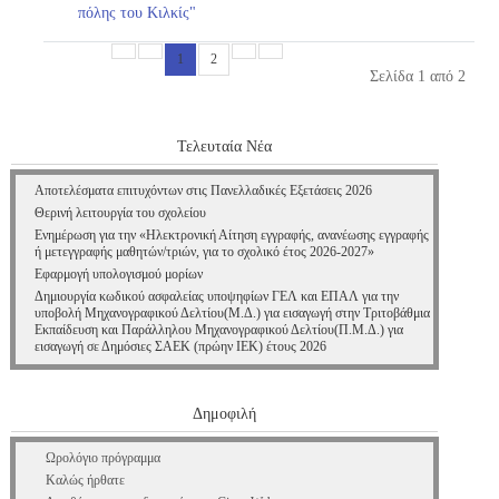
πόλης του Κιλκίς"
1
2
Σελίδα 1 από 2
Τελευταία Νέα
Αποτελέσματα επιτυχόντων στις Πανελλαδικές Εξετάσεις 2026
Θερινή λειτουργία του σχολείου
Ενημέρωση για την «Ηλεκτρονική Αίτηση εγγραφής, ανανέωσης εγγραφής
ή μετεγγραφής μαθητών/τριών, για το σχολικό έτος 2026-2027»
Εφαρμογή υπολογισμού μορίων
Δημιουργία κωδικού ασφαλείας υποψηφίων ΓΕΛ και ΕΠΑΛ για την
υποβολή Μηχανογραφικού Δελτίου(Μ.Δ.) για εισαγωγή στην Τριτοβάθμια
Εκπαίδευση και Παράλληλου Μηχανογραφικού Δελτίου(Π.Μ.Δ.) για
εισαγωγή σε Δημόσιες ΣΑΕΚ (πρώην ΙΕΚ) έτους 2026
Δημοφιλή
Ωρολόγιο πρόγραμμα
Καλώς ήρθατε