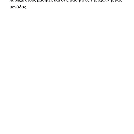
π
ρε
χε
στο
ς
μ
θητ
ς
της
σχολ
κ
ς
μ
ς
ά
α
μον
δ
ς.