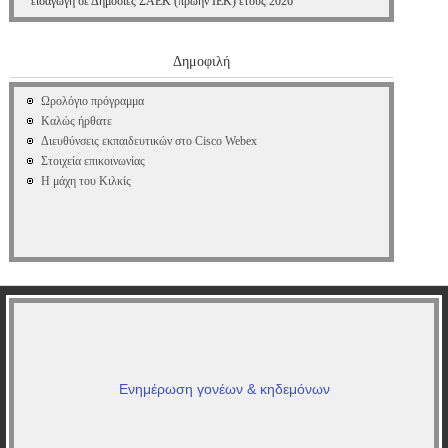
εισαγωγή σε Δημόσιες ΣΑΕΚ (πρώην ΙΕΚ) έτους 2026
Δημοφιλή
Ωρολόγιο πρόγραμμα
Καλώς ήρθατε
Διευθύνσεις εκπαιδευτικών στο Cisco Webex
Στοιχεία επικοινωνίας
Η μάχη του Κιλκίς
Ενημέρωση γονέων & κηδεμόνων