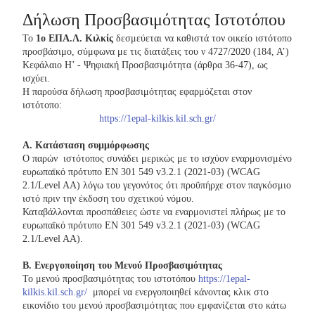
Δήλωση Προσβασιμότητας Ιστοτόπου
Το
1ο ΕΠΑ.Λ. Κιλκίς
δεσμεύεται να καθιστά τον οικείο ιστότοπο
προσβάσιμο, σύμφωνα με τις διατάξεις του ν 4727/2020 (184, Α’)
Κεφάλαιο Η’ - Ψηφιακή Προσβασιμότητα (άρθρα 36-47), ως
ισχύει.
Η παρούσα δήλωση προσβασιμότητας εφαρμόζεται στον
ιστότοπο:
https://1epal-kilkis.kil.sch.gr/
Α. Κατάσταση συμμόρφωσης
Ο παρών ιστότοπος συνάδει μερικώς με το ισχύον εναρμονισμένο
ευρωπαϊκό πρότυπο EN 301 549 v3.2.1 (2021-03) (WCAG
2.1/Level AA) λόγω του γεγονότος ότι προϋπήρχε στον παγκόσμιο
ιστό πριν την έκδοση του σχετικού νόμου.
Καταβάλλονται προσπάθειες ώστε να εναρμονιστεί πλήρως με το
ευρωπαϊκό πρότυπο EN 301 549 v3.2.1 (2021-03) (WCAG
2.1/Level AA).
Β. Ενεργοποίηση του Μενού Προσβασιμότητας
Το μενού προσβασιμότητας του ιστοτόπου
https://1epal-
kilkis.kil.sch.gr/
μπορεί να ενεργοποιηθεί κάνοντας κλικ στο
εικονίδιο του μενού προσβασιμότητας που εμφανίζεται στο κάτω