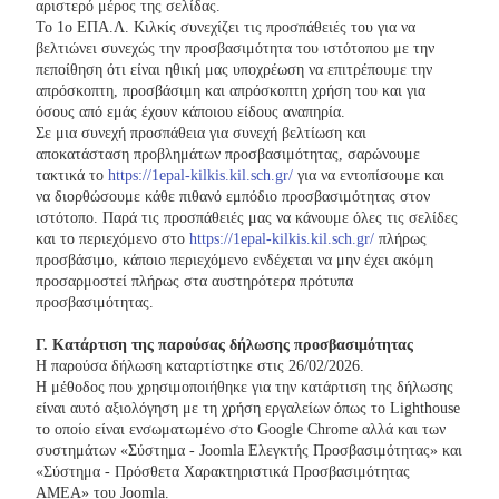
αριστερό μέρος της σελίδας.
Το 1ο ΕΠΑ.Λ. Κιλκίς συνεχίζει τις προσπάθειές του για να
βελτιώνει συνεχώς την προσβασιμότητα του ιστότοπου με την
πεποίθηση ότι είναι ηθική μας υποχρέωση να επιτρέπουμε την
απρόσκοπτη, προσβάσιμη και απρόσκοπτη χρήση του και για
όσους από εμάς έχουν κάποιου είδους αναπηρία.
Σε μια συνεχή προσπάθεια για συνεχή βελτίωση και
αποκατάσταση προβλημάτων προσβασιμότητας, σαρώνουμε
τακτικά το
https://1epal-kilkis.kil.sch.gr/
για να εντοπίσουμε και
να διορθώσουμε κάθε πιθανό εμπόδιο προσβασιμότητας στον
ιστότοπο. Παρά τις προσπάθειές μας να κάνουμε όλες τις σελίδες
και το περιεχόμενο στο
https://1epal-kilkis.kil.sch.gr/
πλήρως
προσβάσιμο, κάποιο περιεχόμενο ενδέχεται να μην έχει ακόμη
προσαρμοστεί πλήρως στα αυστηρότερα πρότυπα
προσβασιμότητας.
Γ. Κατάρτιση της παρούσας δήλωσης προσβασιμότητας
Η παρούσα δήλωση καταρτίστηκε στις 26/02/2026.
Η μέθοδος που χρησιμοποιήθηκε για την κατάρτιση της δήλωσης
είναι αυτό αξιολόγηση με τη χρήση εργαλείων όπως το Lighthouse
το οποίο είναι ενσωματωμένο στο Google Chrome αλλά και των
συστημάτων «Σύστημα - Joomla Ελεγκτής Προσβασιμότητας» και
«Σύστημα - Πρόσθετα Χαρακτηριστικά Προσβασιμότητας
ΑΜΕΑ» του Joomla.