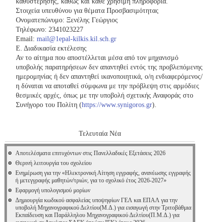
καθυστέρησης, καθώς και κάθε χρήσιμη πληροφορία.
Στοιχεία υπευθύνου για θέματα Προσβασιμότητας
Ονοματεπώνυμο: Ξενέλης Γεώργιος
Τηλέφωνο: 2341023227
Email:
mail@1epal-kilkis.kil.sch.gr
Ε. Διαδικασία εκτέλεσης
Αν το αίτημα που αποστέλλεται μέσα από τον μηχανισμό
υποβολής παρατηρήσεων δεν απαντηθεί εντός της προβλεπόμενης
ημερομηνίας ή δεν απαντηθεί ικανοποιητικά, ο/η ενδιαφερόμενος/
η δύναται να αποταθεί σύμφωνα με την πρόβλεψη στις αρμόδιες
θεσμικές αρχές, όπως με την υποβολή σχετικής Αναφοράς στο
Συνήγορο του Πολίτη (
https://www.synigoros.gr
).
Τελευταία Νέα
Αποτελέσματα επιτυχόντων στις Πανελλαδικές Εξετάσεις 2026
Θερινή λειτουργία του σχολείου
Ενημέρωση για την «Ηλεκτρονική Αίτηση εγγραφής, ανανέωσης εγγραφής
ή μετεγγραφής μαθητών/τριών, για το σχολικό έτος 2026-2027»
Εφαρμογή υπολογισμού μορίων
Δημιουργία κωδικού ασφαλείας υποψηφίων ΓΕΛ και ΕΠΑΛ για την
υποβολή Μηχανογραφικού Δελτίου(Μ.Δ.) για εισαγωγή στην Τριτοβάθμια
Εκπαίδευση και Παράλληλου Μηχανογραφικού Δελτίου(Π.Μ.Δ.) για