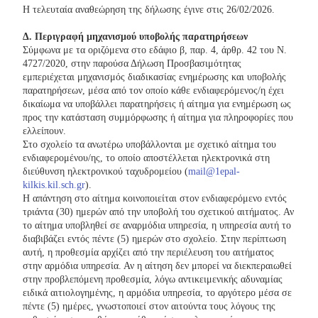
Η τελευταία αναθεώρηση της δήλωσης έγινε στις 26/02/2026.
Δ. Περιγραφή μηχανισμού υποβολής παρατηρήσεων
Σύμφωνα με τα οριζόμενα στο εδάφιο β, παρ. 4, άρθρ. 42 του Ν.
4727/2020, στην παρούσα Δήλωση Προσβασιμότητας
εμπεριέχεται μηχανισμός διαδικασίας ενημέρωσης και υποβολής
παρατηρήσεων, μέσα από τον οποίο κάθε ενδιαφερόμενος/η έχει
δικαίωμα να υποβάλλει παρατηρήσεις ή αίτημα για ενημέρωση ως
προς την κατάσταση συμμόρφωσης ή αίτημα για πληροφορίες που
ελλείπουν.
Στο σχολείο τα ανωτέρω υποβάλλονται με σχετικό αίτημα του
ενδιαφερομένου/ης, το οποίο αποστέλλεται ηλεκτρονικά στη
διεύθυνση ηλεκτρονικού ταχυδρομείου (
mail@1epal-
kilkis.kil.sch.gr
).
Η απάντηση στο αίτημα κοινοποιείται στον ενδιαφερόμενο εντός
τριάντα (30) ημερών από την υποβολή του σχετικού αιτήματος. Αν
το αίτημα υποβληθεί σε αναρμόδια υπηρεσία, η υπηρεσία αυτή το
διαβιβάζει εντός πέντε (5) ημερών στο σχολείο. Στην περίπτωση
αυτή, η προθεσμία αρχίζει από την περιέλευση του αιτήματος
στην αρμόδια υπηρεσία. Αν η αίτηση δεν μπορεί να διεκπεραιωθεί
στην προβλεπόμενη προθεσμία, λόγω αντικειμενικής αδυναμίας
ειδικά αιτιολογημένης, η αρμόδια υπηρεσία, το αργότερο μέσα σε
πέντε (5) ημέρες, γνωστοποιεί στον αιτούντα τους λόγους της