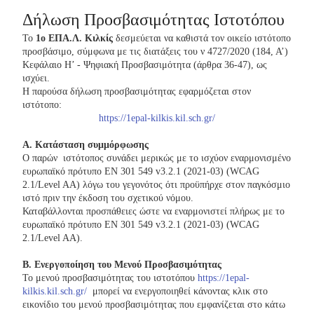
Δήλωση Προσβασιμότητας Ιστοτόπου
Το
1ο ΕΠΑ.Λ. Κιλκίς
δεσμεύεται να καθιστά τον οικείο ιστότοπο
προσβάσιμο, σύμφωνα με τις διατάξεις του ν 4727/2020 (184, Α’)
Κεφάλαιο Η’ - Ψηφιακή Προσβασιμότητα (άρθρα 36-47), ως
ισχύει.
Η παρούσα δήλωση προσβασιμότητας εφαρμόζεται στον
ιστότοπο:
https://1epal-kilkis.kil.sch.gr/
Α. Κατάσταση συμμόρφωσης
Ο παρών ιστότοπος συνάδει μερικώς με το ισχύον εναρμονισμένο
ευρωπαϊκό πρότυπο EN 301 549 v3.2.1 (2021-03) (WCAG
2.1/Level AA) λόγω του γεγονότος ότι προϋπήρχε στον παγκόσμιο
ιστό πριν την έκδοση του σχετικού νόμου.
Καταβάλλονται προσπάθειες ώστε να εναρμονιστεί πλήρως με το
ευρωπαϊκό πρότυπο EN 301 549 v3.2.1 (2021-03) (WCAG
2.1/Level AA).
Β. Ενεργοποίηση του Μενού Προσβασιμότητας
Το μενού προσβασιμότητας του ιστοτόπου
https://1epal-
kilkis.kil.sch.gr/
μπορεί να ενεργοποιηθεί κάνοντας κλικ στο
εικονίδιο του μενού προσβασιμότητας που εμφανίζεται στο κάτω