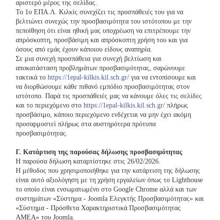
αριστερό μέρος της σελίδας.
Το 1ο ΕΠΑ.Λ. Κιλκίς συνεχίζει τις προσπάθειές του για να
βελτιώνει συνεχώς την προσβασιμότητα του ιστότοπου με την
πεποίθηση ότι είναι ηθική μας υποχρέωση να επιτρέπουμε την
απρόσκοπτη, προσβάσιμη και απρόσκοπτη χρήση του και για
όσους από εμάς έχουν κάποιου είδους αναπηρία.
Σε μια συνεχή προσπάθεια για συνεχή βελτίωση και
αποκατάσταση προβλημάτων προσβασιμότητας, σαρώνουμε
τακτικά το
https://1epal-kilkis.kil.sch.gr/
για να εντοπίσουμε και
να διορθώσουμε κάθε πιθανό εμπόδιο προσβασιμότητας στον
ιστότοπο. Παρά τις προσπάθειές μας να κάνουμε όλες τις σελίδες
και το περιεχόμενο στο
https://1epal-kilkis.kil.sch.gr/
πλήρως
προσβάσιμο, κάποιο περιεχόμενο ενδέχεται να μην έχει ακόμη
προσαρμοστεί πλήρως στα αυστηρότερα πρότυπα
προσβασιμότητας.
Γ. Κατάρτιση της παρούσας δήλωσης προσβασιμότητας
Η παρούσα δήλωση καταρτίστηκε στις 26/02/2026.
Η μέθοδος που χρησιμοποιήθηκε για την κατάρτιση της δήλωσης
είναι αυτό αξιολόγηση με τη χρήση εργαλείων όπως το Lighthouse
το οποίο είναι ενσωματωμένο στο Google Chrome αλλά και των
συστημάτων «Σύστημα - Joomla Ελεγκτής Προσβασιμότητας» και
«Σύστημα - Πρόσθετα Χαρακτηριστικά Προσβασιμότητας
ΑΜΕΑ» του Joomla.