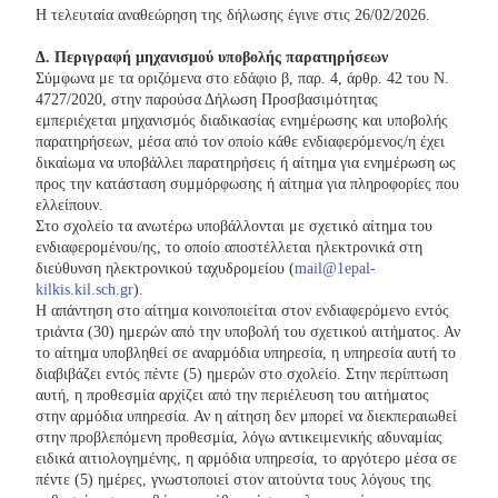
Η τελευταία αναθεώρηση της δήλωσης έγινε στις 26/02/2026.
Δ. Περιγραφή μηχανισμού υποβολής παρατηρήσεων
Σύμφωνα με τα οριζόμενα στο εδάφιο β, παρ. 4, άρθρ. 42 του Ν.
4727/2020, στην παρούσα Δήλωση Προσβασιμότητας
εμπεριέχεται μηχανισμός διαδικασίας ενημέρωσης και υποβολής
παρατηρήσεων, μέσα από τον οποίο κάθε ενδιαφερόμενος/η έχει
δικαίωμα να υποβάλλει παρατηρήσεις ή αίτημα για ενημέρωση ως
προς την κατάσταση συμμόρφωσης ή αίτημα για πληροφορίες που
ελλείπουν.
Στο σχολείο τα ανωτέρω υποβάλλονται με σχετικό αίτημα του
ενδιαφερομένου/ης, το οποίο αποστέλλεται ηλεκτρονικά στη
διεύθυνση ηλεκτρονικού ταχυδρομείου (
mail@1epal-
kilkis.kil.sch.gr
).
Η απάντηση στο αίτημα κοινοποιείται στον ενδιαφερόμενο εντός
τριάντα (30) ημερών από την υποβολή του σχετικού αιτήματος. Αν
το αίτημα υποβληθεί σε αναρμόδια υπηρεσία, η υπηρεσία αυτή το
διαβιβάζει εντός πέντε (5) ημερών στο σχολείο. Στην περίπτωση
αυτή, η προθεσμία αρχίζει από την περιέλευση του αιτήματος
στην αρμόδια υπηρεσία. Αν η αίτηση δεν μπορεί να διεκπεραιωθεί
στην προβλεπόμενη προθεσμία, λόγω αντικειμενικής αδυναμίας
ειδικά αιτιολογημένης, η αρμόδια υπηρεσία, το αργότερο μέσα σε
πέντε (5) ημέρες, γνωστοποιεί στον αιτούντα τους λόγους της