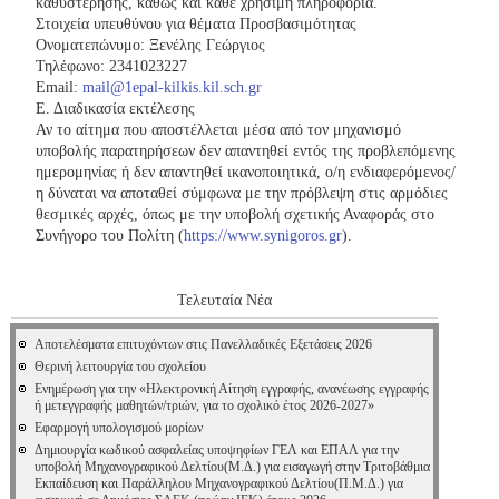
καθυστέρησης, καθώς και κάθε χρήσιμη πληροφορία.
Στοιχεία υπευθύνου για θέματα Προσβασιμότητας
Ονοματεπώνυμο: Ξενέλης Γεώργιος
Τηλέφωνο: 2341023227
Email:
mail@1epal-kilkis.kil.sch.gr
Ε. Διαδικασία εκτέλεσης
Αν το αίτημα που αποστέλλεται μέσα από τον μηχανισμό
υποβολής παρατηρήσεων δεν απαντηθεί εντός της προβλεπόμενης
ημερομηνίας ή δεν απαντηθεί ικανοποιητικά, ο/η ενδιαφερόμενος/
η δύναται να αποταθεί σύμφωνα με την πρόβλεψη στις αρμόδιες
θεσμικές αρχές, όπως με την υποβολή σχετικής Αναφοράς στο
Συνήγορο του Πολίτη (
https://www.synigoros.gr
).
Τελευταία Νέα
Αποτελέσματα επιτυχόντων στις Πανελλαδικές Εξετάσεις 2026
Θερινή λειτουργία του σχολείου
Ενημέρωση για την «Ηλεκτρονική Αίτηση εγγραφής, ανανέωσης εγγραφής
ή μετεγγραφής μαθητών/τριών, για το σχολικό έτος 2026-2027»
Εφαρμογή υπολογισμού μορίων
Δημιουργία κωδικού ασφαλείας υποψηφίων ΓΕΛ και ΕΠΑΛ για την
υποβολή Μηχανογραφικού Δελτίου(Μ.Δ.) για εισαγωγή στην Τριτοβάθμια
Εκπαίδευση και Παράλληλου Μηχανογραφικού Δελτίου(Π.Μ.Δ.) για