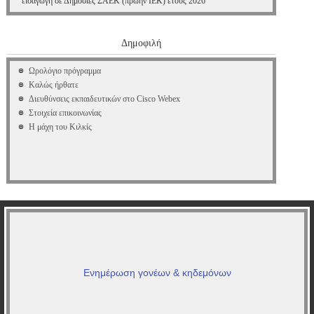
εισαγωγή σε Δημόσιες ΣΑΕΚ (πρώην ΙΕΚ) έτους 2026
Δημοφιλή
Ωρολόγιο πρόγραμμα
Καλώς ήρθατε
Διευθύνσεις εκπαιδευτικών στο Cisco Webex
Στοιχεία επικοινωνίας
Η μάχη του Κιλκίς
Ενημέρωση γονέων & κηδεμόνων