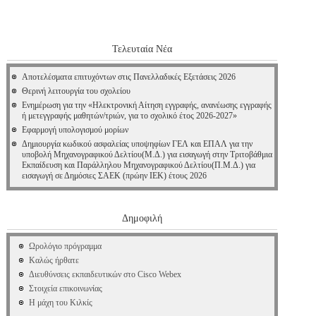
Τελευταία Νέα
Αποτελέσματα επιτυχόντων στις Πανελλαδικές Εξετάσεις 2026
Θερινή λειτουργία του σχολείου
Ενημέρωση για την «Ηλεκτρονική Αίτηση εγγραφής, ανανέωσης εγγραφής
ή μετεγγραφής μαθητών/τριών, για το σχολικό έτος 2026-2027»
Εφαρμογή υπολογισμού μορίων
Δημιουργία κωδικού ασφαλείας υποψηφίων ΓΕΛ και ΕΠΑΛ για την
υποβολή Μηχανογραφικού Δελτίου(Μ.Δ.) για εισαγωγή στην Τριτοβάθμια
Εκπαίδευση και Παράλληλου Μηχανογραφικού Δελτίου(Π.Μ.Δ.) για
εισαγωγή σε Δημόσιες ΣΑΕΚ (πρώην ΙΕΚ) έτους 2026
Δημοφιλή
Ωρολόγιο πρόγραμμα
Καλώς ήρθατε
Διευθύνσεις εκπαιδευτικών στο Cisco Webex
Στοιχεία επικοινωνίας
Η μάχη του Κιλκίς