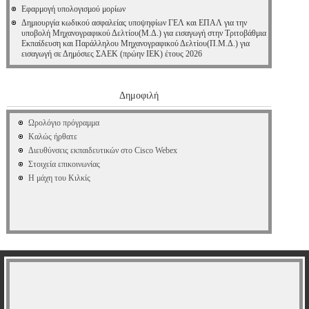
Εφαρμογή υπολογισμού μορίων
Δημιουργία κωδικού ασφαλείας υποψηφίων ΓΕΛ και ΕΠΑΛ για την
υποβολή Μηχανογραφικού Δελτίου(Μ.Δ.) για εισαγωγή στην Τριτοβάθμια
Εκπαίδευση και Παράλληλου Μηχανογραφικού Δελτίου(Π.Μ.Δ.) για
εισαγωγή σε Δημόσιες ΣΑΕΚ (πρώην ΙΕΚ) έτους 2026
Δημοφιλή
Ωρολόγιο πρόγραμμα
Καλώς ήρθατε
Διευθύνσεις εκπαιδευτικών στο Cisco Webex
Στοιχεία επικοινωνίας
Η μάχη του Κιλκίς